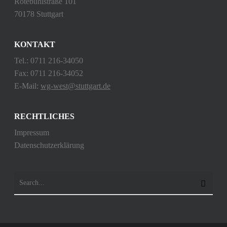
Rotebühlstraße 101
70178 Stuttgart
KONTAKT
Tel.: 0711 216-34050
Fax: 0711 216-34052
E-Mail:
wg-west@stuttgart.de
RECHTLICHES
Impressum
Datenschutzerklärung