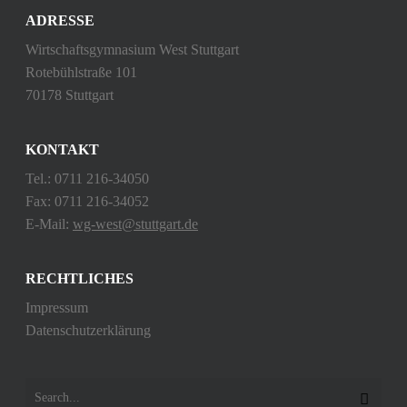
ADRESSE
Wirtschaftsgymnasium West Stuttgart
Rotebühlstraße 101
70178 Stuttgart
KONTAKT
Tel.: 0711 216-34050
Fax: 0711 216-34052
E-Mail:
wg-west@stuttgart.de
RECHTLICHES
Impressum
Datenschutzerklärung