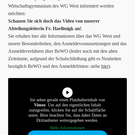
Wirtschaftsgymnasium des WG West informiert werden
möchten:
Schauen Sie sich doch das Video von unserer
Abteilungsleiterin Fr. Haellmigk an!
Sie erhalten hier alle Informationen über das WG West und
unsere Besonderheiten, den Anmeldevoraussetzungen und das
Anmeldeverfahren über BeWO (leider noch mit den alten
Zeiträume, aufgrund der Schulschließung gibt es Neuheiten
bezüglich BeWO und den Anmeldefristen: siehe
hier
).
Sie sehen gerade einen Platzhalterinhalt von
Vimeo
. Um auf den eigentlichen Inhalt
zuzugreifen, klicken Sie auf die Schaltfläche
unten. Bitte beachten Sie, dass dabei Daten an
Drittanbieter weitergegeben werden.
Mehr Informationen